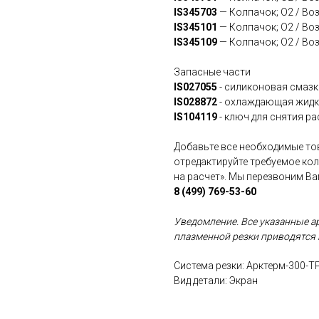
IS345703
— Колпачок; O2 / Воз
IS345101
— Колпачок; O2 / Воз
IS345109
— Колпачок; O2 / Воз
Запасные части
IS027055
- силиконовая смазк
IS028872
- охлаждающая жид
IS104119
- ключ для снятия р
Добавьте все необходимые тов
отредактируйте требуемое ко
на расчет». Мы перезвоним В
8 (499) 769-53-60
Уведомление. Все указанные а
плазменной резки приводятся 
Система резки: Арктерм-300-Т
Вид детали: Экран