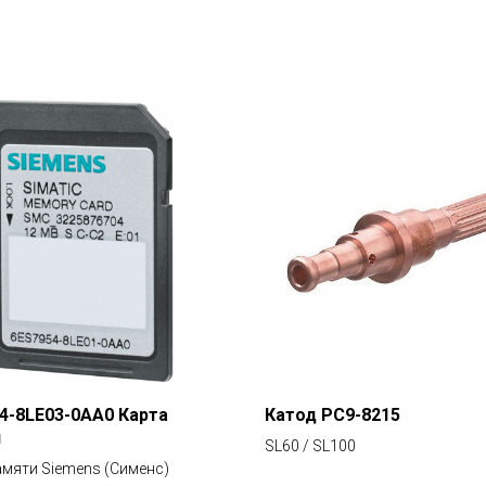
4-8LE03-0AA0 Карта
Катод PC9-8215
и
SL60 / SL100
амяти Siemens (Сименс)