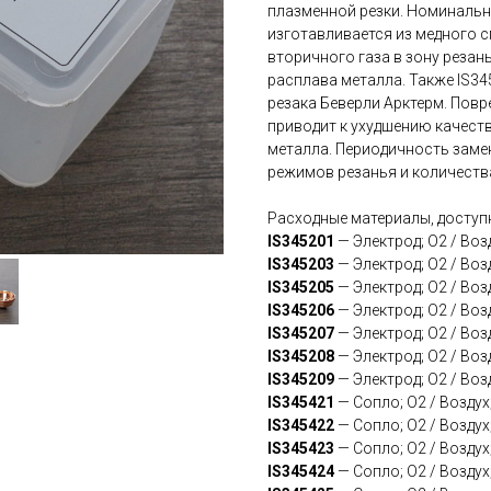
плазменной резки. Номинальны
изготавливается из медного 
вторичного газа в зону резан
расплава металла. Также IS3
резака Беверли Арктерм. Пов
приводит к ухудшению качеств
металла. Периодичность заме
режимов резанья и количеств
Расходные материалы, доступн
IS345201
— Электрод; O2 / Воз
IS345203
— Электрод; O2 / Воз
IS345205
— Электрод; O2 / Воз
IS345206
— Электрод; O2 / Воз
IS345207
— Электрод; O2 / Воз
IS345208
— Электрод; O2 / Воз
IS345209
— Электрод; O2 / Воз
IS345421
— Сопло; O2 / Воздух
IS345422
— Сопло; O2 / Воздух
IS345423
— Сопло; O2 / Воздух
IS345424
— Сопло; O2 / Воздух