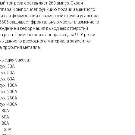
й ток реза составляет 260 ампер. Экран
сплава и выполняет функцию подачи защитного
ья для формования плазменной струи и удаления
45606 защищает фронтальную часть плазменного
реждение и деформация выходных отверстий
а реза. Применяется в аппаратах для ЧПУ резки
ны данного расходного материала зависит от
а пробития металла.
ые для заказа:
дух; 30А
дух; 50А
дух; 80А
дух; 130А
дух; 200А
дух; 260А
дух; 400А
; 30А
; 50А
; 80А
; 130А