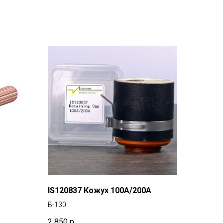
IS120837 Кожух 100А/200А
В-130
2 850
р.