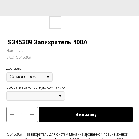
IS345309 Завихритель 400А
Источник
SKU:
IS345309
Доставка
Выбрать транспортную компанию
В корзину
IS345309 – завихритель для систем механизированной прецизионной