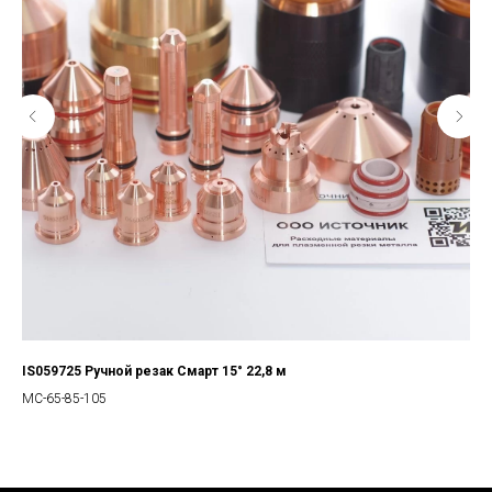
IS059725 Ручной резак Смарт 15° 22,8 м
Ст
МС-65-85-105
Опт