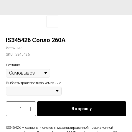
IS345426 Сопло 260А
Источник
SKU:
IS345426
Доставка
Выбрать транспортную компанию
В корзину
IS345426 – сопло для системы механизированной прецизионной