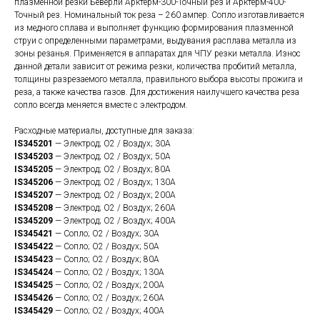
плазменной резки Беверли Арктерм-300-Точный рез и Арктерм-400-
Точный рез. Номинальный ток реза – 260 ампер. Сопло изготавливается
из медного сплава и выполняет функцию формирования плазменной
струи с определенными параметрами, выдувания расплава металла из
зоны резанья. Применяется в аппаратах для ЧПУ резки металла. Износ
данной детали зависит от режима резки, количества пробитий металла,
толщины разрезаемого металла, правильного выбора высоты прожига и
реза, а также качества газов. Для достижения наилучшего качества реза
сопло всегда меняется вместе с электродом.
Расходные материалы, доступные для заказа:
IS345201
— Электрод; O2 / Воздух; 30А
IS345203
— Электрод; O2 / Воздух; 50А
IS345205
— Электрод; O2 / Воздух; 80А
IS345206
— Электрод; O2 / Воздух; 130А
IS345207
— Электрод; O2 / Воздух; 200А
IS345208
— Электрод; O2 / Воздух; 260А
IS345209
— Электрод; O2 / Воздух; 400А
IS345421
— Сопло; O2 / Воздух; 30А
IS345422
— Сопло; O2 / Воздух; 50А
IS345423
— Сопло; O2 / Воздух; 80А
IS345424
— Сопло; O2 / Воздух; 130А
IS345425
— Сопло; O2 / Воздух; 200А
IS345426
— Сопло; O2 / Воздух; 260А
IS345429
— Сопло; O2 / Воздух; 400А