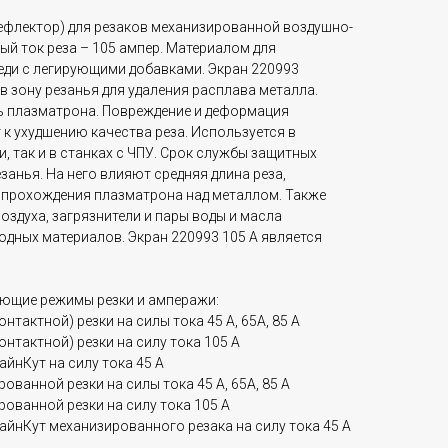
ефлектор) для резаков механизированной воздушно-
й ток реза – 105 ампер. Материалом для
еди с легирующими добавками. Экран 220993
 в зону резанья для удаления расплава металла.
 плазматрона. Повреждение и деформация
к ухудшению качества реза. Используется в
и, так и в станках с ЧПУ. Срок службы защитных
занья. На него влияют средняя длина реза,
 прохождения плазматрона над металлом. Также
оздуха, загрязнители и пары воды и масла
дных материалов. Экран 220993 105 А является
ующие режимы резки и амперажи:
онтактной) резки на силы тока 45 А, 65А, 85 А
контактной) резки на силу тока 105 А
айнКут на силу тока 45 А
рованной резки на силы тока 45 А, 65А, 85 А
рованной резки на силу тока 105 А
ФайнКут механизированного резака на силу тока 45 А