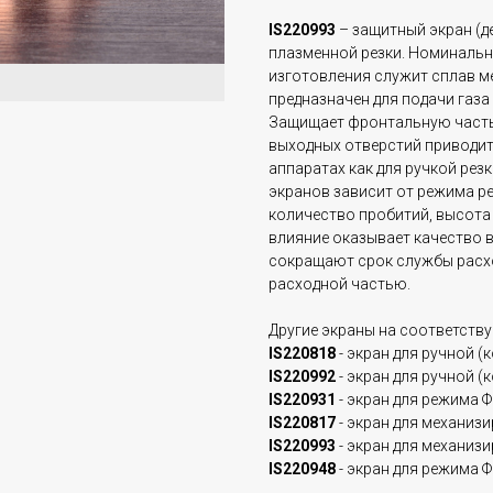
IS220993
– защитный экран (д
плазменной резки. Номинальны
изготовления служит сплав м
предназначен для подачи газа
Защищает фронтальную часть
выходных отверстий приводит 
аппаратах как для ручкой резк
экранов зависит от режима ре
количество пробитий, высота
влияние оказывает качество в
сокращают срок службы расхо
расходной частью.
Другие экраны на соответств
IS220818
- экран для ручной (к
IS220992
- экран для ручной (
IS220931
- экран для режима Ф
IS220817
- экран для механизи
IS220993
- экран для механизи
IS220948
- экран для режима 