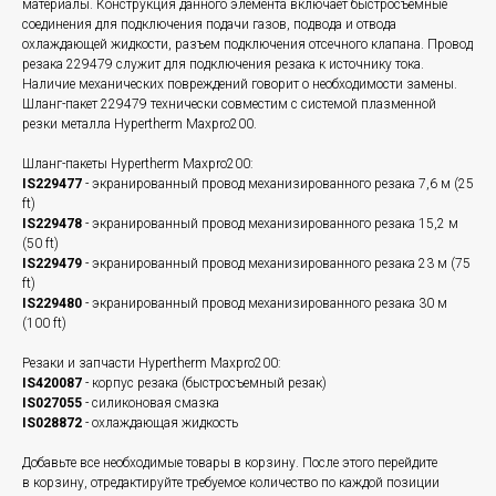
материалы. Конструкция данного элемента включает быстросъемные
соединения для подключения подачи газов, подвода и отвода
охлаждающей жидкости, разъем подключения отсечного клапана. Провод
резака 229479 служит для подключения резака к источнику тока.
Наличие механических повреждений говорит о необходимости замены.
Шланг-пакет 229479 технически совместим с системой плазменной
резки металла Hypertherm Maxpro200.
Шланг-пакеты Hypertherm Maxpro200:
IS229477
- экранированный провод механизированного резака 7,6 м (25
ft)
IS229478
- экранированный провод механизированного резака 15,2 м
(50 ft)
IS229479
- экранированный провод механизированного резака 23 м (75
ft)
IS229480
- экранированный провод механизированного резака 30 м
(100 ft)
Резаки и запчасти Hypertherm Maxpro200:
IS420087
- корпус резака (быстросъемный резак)
IS027055
- силиконовая смазка
IS028872
- охлаждающая жидкость
Добавьте все необходимые товары в корзину. После этого перейдите
в корзину, отредактируйте требуемое количество по каждой позиции