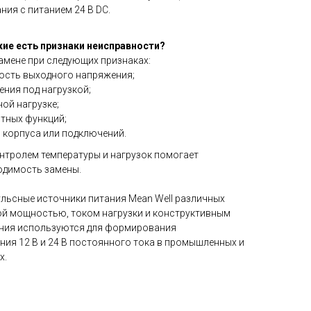
ния с питанием 24 В DC.
кие есть признаки неисправности?
амене при следующих признаках:
ность выходного напряжения;
ния под нагрузкой;
ной нагрузке;
тных функций;
 корпуса или подключений.
онтролем температуры и нагрузок помогает
одимость замены.
ульсные источники питания Mean Well различных
й мощностью, током нагрузки и конструктивным
ания используются для формирования
ия 12 В и 24 В постоянного тока в промышленных и
х.
: