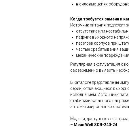
в силовых цепях оборудова
Когда требуется замена и ка
Источник питания подлежит з
отсутствие или нестабиль
падение выходного напряже
перегрев корпуса при штат
частые срабатывания защи
механические повреждения
Регулярная эксплуатация с к
своевременно выявить необх
В каталоге представлены имп
серий, отличающиеся выходно
исполнением. Источники пит
стабилизированного напряжен
автоматизированных система
Модели, доступные для заказа
–
Mean Well SDR-240-24