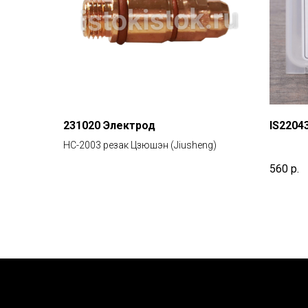
231020 Электрод
IS2204
HC-2003 резак Цзюшэн (Jiusheng)
560
р.