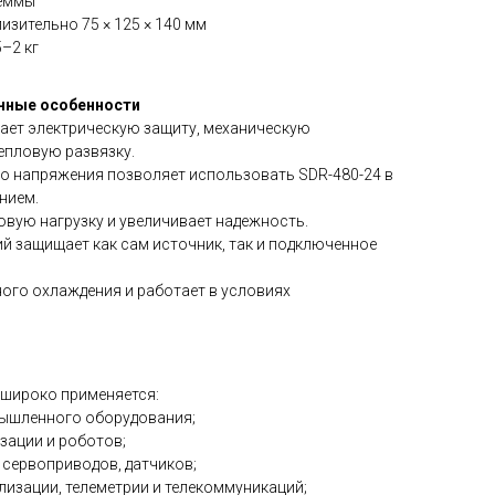
леммы
изительно 75 × 125 × 140 мм
–2 кг
онные особенности
ает электрическую защиту, механическую
епловую развязку.
о напряжения позволяет использовать SDR-480-24 в
нием.
вую нагрузку и увеличивает надежность.
й защищает как сам источник, так и подключенное
ного охлаждения и работает в условиях
 широко применяется:
мышленного оборудования;
зации и роботов;
, сервоприводов, датчиков;
лизации, телеметрии и телекоммуникаций;