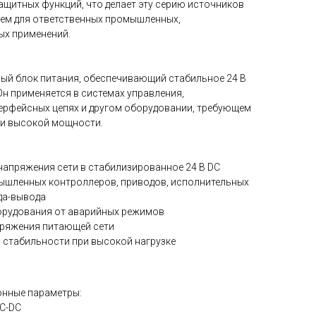
ащитных функций, что делает эту серию источников
ем для ответственных промышленных,
ых применений.
ый блок питания, обеспечивающий стабильное 24 В
 Он применяется в системах управления,
терфейсных цепях и другом оборудовании, требующем
 и высокой мощности.
напряжения сети в стабилизированное 24 В DC
ышленных контроллеров, приводов, исполнительных
да-вывода
орудования от аварийных режимов
пряжения питающей сети
 стабильности при высокой нагрузке
онные параметры:
AC-DC