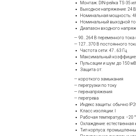
Монтаж: DIN-рейка TS-35 и
Выходное напряжение: 24 
Номинальная мощность: 4
Номинальный выходной ток
Диапазон входного напряж
— 90…264 В переменного тока 
— 127…370 В постоянного тока
Частота сети: 47…63 Гц
Максимальный коэффициент
Пульсации и шум: до 150 мВ
Защита от:
— короткого замыкания
— перегрузки по току
— перенапряжения
— перегрева
Индекс защиты: обычно IP2
Класс изоляции: I
Рабочая температура: −20 °
Охлаждение: естественная 
Тип корпуса: промышленны