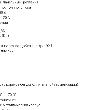
ли панельные крепления
В постоянного тока
80 Вт
: 20 А
ения:
(AC)
 (DC)
 полезного действия: до ~92 %
 пик-пик
0 (в корпусе без дополнительной герметизации)
C … +70 °C
конвекция
й металлический корпус