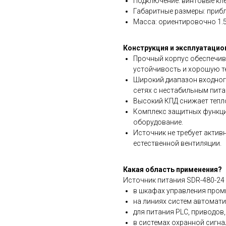
Подключение: винтовые к
Габаритные размеры: прибл
Масса: ориентировочно 1.5
Конструкция и эксплуатаци
Прочный корпус обеспечив
устойчивость и хорошую т
Широкий диапазон входног
сетях с нестабильным пита
Высокий КПД снижает тепло
Комплекс защитных функци
оборудование.
Источник не требует актив
естественной вентиляции.
Какая область применения?
Источник питания SDR-480-24
в шкафах управления про
на линиях систем автомати
для питания PLC, приводов
в системах охранной сигна