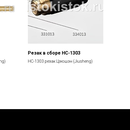
Резак в сборе HC-1303
ng)
HC-1303 резак Цзюшэн (Jiusheng)