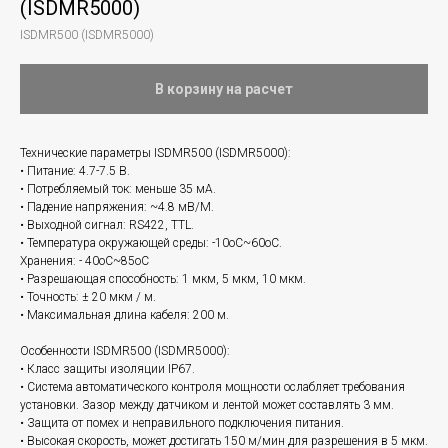
(ISDMR5000)
ISDMR500 (ISDMR5000)
В корзину на расчет
Технические параметры ISDMR500 (ISDMR5000):
• Питание: 4.7-7.5 В.
• Потребляемый ток: меньше 35 мА.
• Падение напряжения: ~4.8 мВ/М.
• Выходной сигнал: RS422, TTL.
• Температура окружающей среды: -10оC~60оC.
Хранения: - 40оC~85оC
• Разрешающая способность: 1 мкм, 5 мкм, 10 мкм.
• Точность: ± 20 мкм / м.
• Максимальная длина кабеля: 200 м.
Особенности ISDMR500 (ISDMR5000):
• Класс защиты изоляции IP67.
• Система автоматического контроля мощности ослабляет требования
установки. Зазор между датчиком и лентой может составлять 3 мм.
• Защита от помех и неправильного подключения питания.
• Высокая скорость, может достигать 150 м/мин для разрешения в 5 мкм.