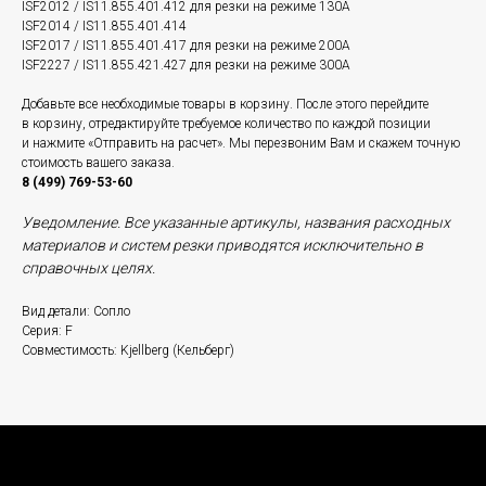
ISF2012 / IS11.855.401.412 для резки на режиме 130A
ISF2014 / IS11.855.401.414
ISF2017 / IS11.855.401.417 для резки на режиме 200A
ISF2227 / IS11.855.421.427 для резки на режиме 300A
Добавьте все необходимые товары в корзину. После этого перейдите
в корзину, отредактируйте требуемое количество по каждой позиции
и нажмите «Отправить на расчет». Мы перезвоним Вам и скажем точную
стоимость вашего заказа.
8 (499) 769-53-60
Уведомление. Все указанные артикулы, названия расходных
материалов и систем резки приводятся исключительно в
справочных целях.
Вид детали: Сопло
Серия: F
Совместимость: Kjellberg (Кельберг)