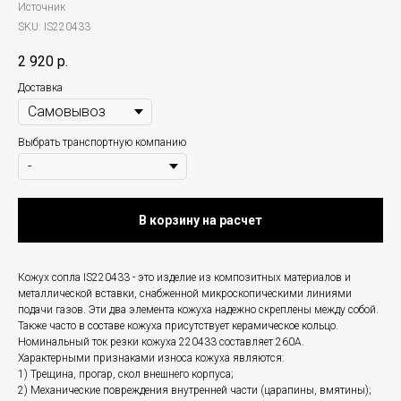
Источник
SKU:
IS220433
2 920
р.
Доставка
Выбрать транспортную компанию
В корзину на расчет
Кожух сопла IS220433 - это изделие из композитных материалов и
металлической вставки, снабженной микроскопическими линиями
подачи газов. Эти два элемента кожуха надежно скреплены между собой.
Также часто в составе кожуха присутствует керамическое кольцо.
Номинальный ток резки кожуха 220433 составляет 260А.
Характерными признаками износа кожуха являются:
1) Трещина, прогар, скол внешнего корпуса;
2) Механические повреждения внутренней части (царапины, вмятины);