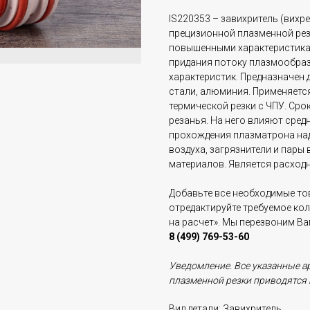
IS220353 – завихритель (вихр
прецизионной плазменной рез
повышенными характеристикам
придания потоку плазмообраз
характеристик. Предназначен
стали, алюминия. Применяется
термической резки с ЧПУ. Ср
резанья. На него влияют сред
прохождения плазматрона над
воздуха, загрязнители и пар
материалов. Является расход
Добавьте все необходимые тов
отредактируйте требуемое ко
на расчет». Мы перезвоним В
8 (499) 769-53-60
Уведомление. Все указанные а
плазменной резки приводятся 
Вид детали: Завихритель