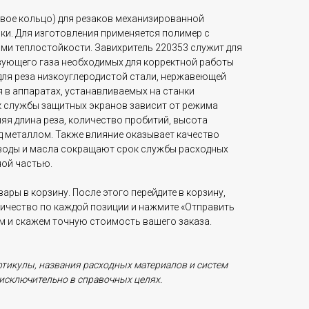
евое кольцо) для резаков механизированной
ки. Для изготовления применяется полимер с
и теплостойкости. Завихритель 220353 служит для
ующего газа необходимых для корректной работы
 для реза низкоуглеродистой стали, нержавеющей
 в аппаратах, устанавливаемых на станки
ок службы защитных экранов зависит от режима
няя длина реза, количество пробитий, высота
 металлом. Также влияние оказывает качество
ы воды и масла сокращают срок службы расходных
ной частью.
ары в корзину. После этого перейдите в корзину,
личество по каждой позиции и нажмите «Отправить
ам и скажем точную стоимость вашего заказа.
ртикулы, названия расходных материалов и систем
исключительно в справочных целях.