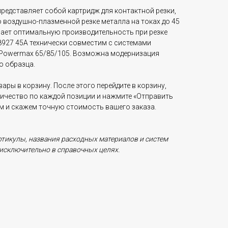
представляет собой картридж для контактной резки,
 воздушно-плазменной резке металла на токах до 45
вает оптимальную производительность при резке
8927 45А технически совместим с системами
 Powermax 65/85/105. Возможна модернизация
о образца.
ары в корзину. После этого перейдите в корзину,
личество по каждой позиции и нажмите «Отправить
ам и скажем точную стоимость вашего заказа.
ртикулы, названия расходных материалов и систем
исключительно в справочных целях.