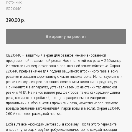
Источник
IS220440
390,00
р.
В корзину на расчет
IS220440 – защитный экран для резаков механизированной
прецизионной плазменной резки. Номинальный ток реза – 260 ампер.
Изготовлен из медного сплава с повышенной теплостойкостью. Экран
220440 предназначен для подачи защитного вторичного газа в зону
резанья и защиты фронтальную часть плазматрона. Используется для
резки низкоуглеродистых сталей сочетанием газов кислород/воздух.
Применяется в аппаратах, устанавливаемых на станки термической
резки с ЧПУ. На износ влияет ряд факторов, таких как средняя длина
реза, количество пробитий, толщина разрезаемого материала,
правильный выбор высоты прожига и реза, качество используемого
воздуха (наличие загрязнителей, паров воды и масла). Экран 220440
260 А является расходной частью.
Добавьте все необходимые товары в корзину. После этого перейдите
в корзину, отредактируйте требуемое количество по каждой позиции