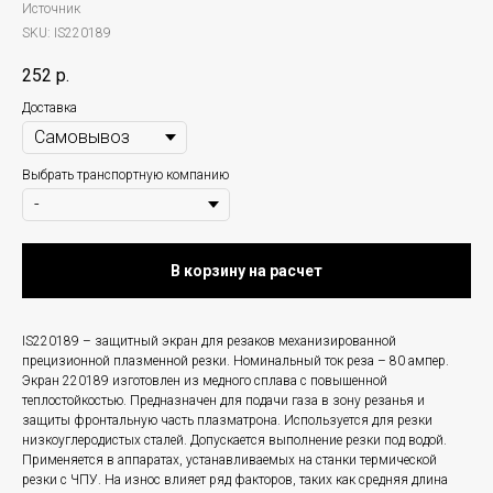
Источник
SKU:
IS220189
252
р.
Доставка
Выбрать транспортную компанию
В корзину на расчет
IS220189 – защитный экран для резаков механизированной
прецизионной плазменной резки. Номинальный ток реза – 80 ампер.
Экран 220189 изготовлен из медного сплава с повышенной
теплостойкостью. Предназначен для подачи газа в зону резанья и
защиты фронтальную часть плазматрона. Используется для резки
низкоуглеродистых сталей. Допускается выполнение резки под водой.
Применяется в аппаратах, устанавливаемых на станки термической
резки с ЧПУ. На износ влияет ряд факторов, таких как средняя длина