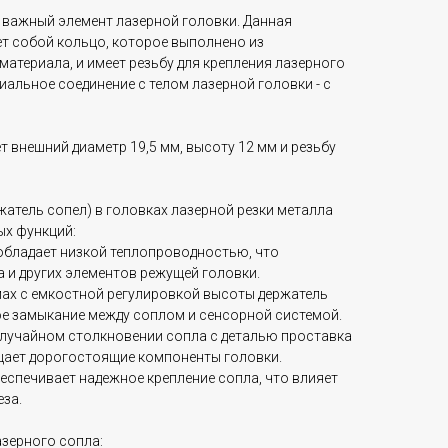
о важный элемент лазерной головки. Данная
ет собой кольцо, которое выполнено из
атериала, и имеет резьбу для крепления лазерного
иальное соединение с телом лазерной головки - с
 внешний диаметр 19,5 мм, высоту 12 мм и резьбу
атель сопел) в головках лазерной резки металла
ых функций:
 обладает низкой теплопроводностью, что
 и других элементов режущей головки.
емах с емкостной регулировкой высоты держатель
е замыкание между соплом и сенсорной системой.
 случайном столкновении сопла с деталью проставка
щает дорогостоящие компоненты головки.
еспечивает надежное крепление сопла, что влияет
еза.
азерного сопла: