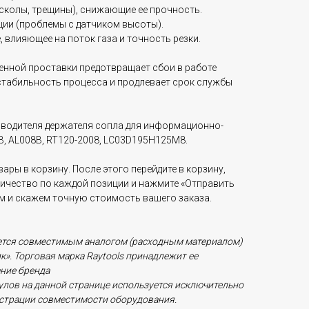
(сколы, трещины), снижающие ее прочность.
ции (проблемы с датчиком высоты).
, влияющее на поток газа и точность резки.
нной проставки предотвращает сбои в работе
стабильность процесса и продлевает срок службы
водителя держателя сопла для информационно-
B, AL008B, RT120-2008, LC03D195H125M8.
ары в корзину. После этого перейдите в корзину,
личество по каждой позиции и нажмите «Отправить
ам и скажем точную стоимость вашего заказа.
ется совместимым аналогом (расходным материалом)
». Торговая марка Raytools принадлежит ее
ние бренда
кулов на данной странице используется исключительно
нстрации совместимости оборудования.