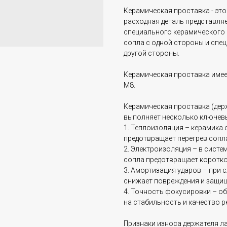
Керамическая проставка - эт
расходная деталь представля
специального керамического м
сопла с одной стороны и спец
другой стороны.
Керамическая проставка имеет
М8.
Керамическая проставка (держ
выполняет несколько ключев
1. Теплоизоляция – керамика
предотвращает перегрев сопла
2. Электроизоляция – в сист
сопла предотвращает коротко
3. Амортизация ударов – при
снижает повреждения и защи
4. Точность фокусировки – об
на стабильность и качество р
Признаки износа держателя л