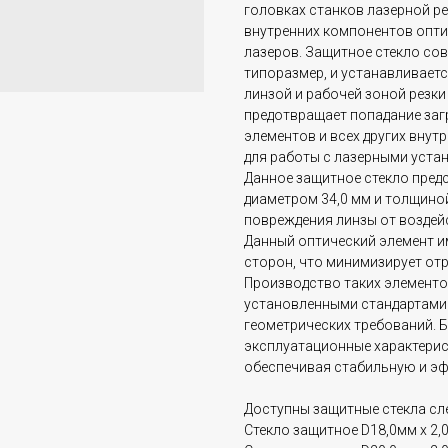
головках станков лазерной р
внутренних компонентов опти
лазеров. Защитное стекло со
типоразмер, и устанавливаетс
линзой и рабочей зоной резки
предотвращает попадание заг
элементов и всех других внут
для работы с лазерными уста
Данное защитное стекло пред
диаметром 34,0 мм и толщино
повреждения линзы от воздей
Данный оптический элемент и
сторон, что минимизирует от
Производство таких элементо
установленными стандартами к
геометрических требований. Б
эксплуатационные характерис
обеспечивая стабильную и эф
Доступны защитные стекла сл
Стекло защитное D18,0мм x 2,