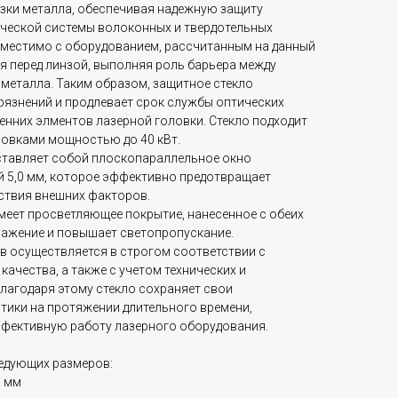
езки металла, обеспечивая надежную защиту
ческой системы волоконных и твердотельных
вместимо с оборудованием, рассчитанным на данный
я перед линзой, выполняя роль барьера между
 металла. Таким образом, защитное стекло
рязнений и продлевает срок службы оптических
ренних элментов лазерной головки. Стекло подходит
новками мощностью до 40 кВт.
ставляет собой плоскопараллельное окно
й 5,0 мм, которое эффективно предотвращает
ствия внешних факторов.
меет просветляющее покрытие, нанесенное с обеих
ражение и повышает светопропускание.
в осуществляется в строгом соответствии с
ачества, а также с учетом технических и
лагодаря этому стекло сохраняет свои
тики на протяжении длительного времени,
фективную работу лазерного оборудования.
едующих размеров:
0 мм