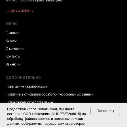
© 2015—2025 Все права защищены
info@istokistok.ru
МЕНЮ
Главная
Каталог
О компании
Контакты
Вакансии
ДОПОЛНИТЕЛЬНО
Повышение квалификации
Политика в отношении обработки персональных данных
Пользовательское соглашение
Продолжая использовать сайт, Вы даете
Согласие на обработку персональных данных
Согласен
согласие ООО «Источник» (ИНН 7727260815) на
обработку файлов cookies и пользовательских
данных, собираемых посредством агрегаторов