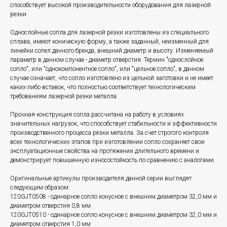
способствует высокой производительности оборудования для лазерной
резки.
Однослойные сопла для лазерной резки изготовлены из специального
сплава, имеют коническую форму, а также заданный, неизменный для
линейки сопел данного бренда, внешний диаметр и высоту. Изменяемый
параметр в данном случае - диаметр отверстия. Термин "однослойное
сопло", или "однокомпонентное сопло", или "цельное сопло", в данном
случае означает, что сопло изготовлено из цельной заготовки и не имеет
каких-либо вставок, что полностью соответствует технологическим
требованиям лазерной резки металла.
Прочная конструкция сопла рассчитана на работу в условиях
значительных нагрузок, что способствует стабильности и эффективности
производственного процесса резки металла. За счет строгого контроля
всех технологических этапов при изготовлении сопло сохраняет свои
эксплуатационные свойства на протяжении длительного времени и
демонстрирует повышенную износостойкость по сравнению с аналогами.
Оригинальные артикулы производителя данной серии выглядят
следующим образом:
120GJT0508 - одинарное сопло конусное с внешним диаметром 32,0 мм и
диаметром отверстия 0,8 мм
120GJT0510 - одинарное сопло конусное с внешним диаметром 32,0 мм и
диаметром отверстия 1,0 мм