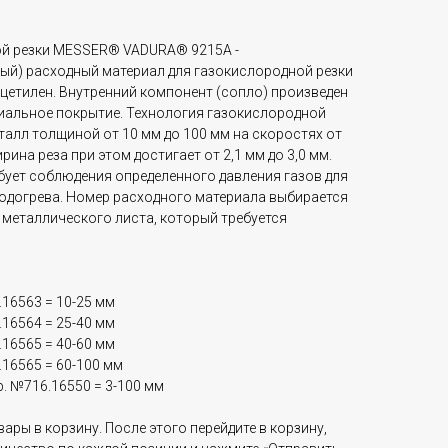
ой резки MESSER® VADURA® 9215A -
ый) расходный материал для газокислородной резки
ацетилен. Внутренний компонент (сопло) произведен
циальное покрытие. Технология газокислородной
талл толщиной от 10 мм до 100 мм на скоростях от
ина реза при этом достигает от 2,1 мм до 3,0 мм.
бует соблюдения определенного давления газов для
подогрева. Номер расходного материала выбирается
 металлического листа, который требуется
16563 = 10-25 мм
16564 = 25-40 мм
16565 = 40-60 мм
16565 = 60-100 мм
. №716.16550 = 3-100 мм
ары в корзину. После этого перейдите в корзину,