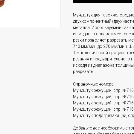
Мундштук для газокислородн
двухкомпонентный (двухчастн
металла. Используемый газ - 
из медного сплава имеет спе
резки позволяет разрезать ме
740 мм/мин до 270 мм/мин. Шир
Технологической процесс тре
резания и предварительного 
исходя из диапазона толщины
разрезать.
Справочные номера:
Мундштук режущий, спр. №716.
Мундштук режущий, спр. №716.
Мундштук режущий, спр. №716.
Мундштук режущий, спр. №716.
Мундштук подогревающий, спр
Добавьте все необходимые тов