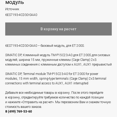
модуль
Источник
6ES7193-4CD30-0AA0
В корзину на расчет
6ES7193-4CD30-0AA0 – базовый модуль, для ET 200S.
SIMATIC DP, Клеммный модуль TM-P15C23-A0 для ET 200S для силовых
модулей, ширина 15 мм, пружинные клеммы (Cage Clamp) 2x3
клеммных соединения с клеммным доступом к AUX1, AUX1 прерывистый
SIMATIC DP, Terminal module TM-P15C23-A0 for ET 200S for power
modules, 15 mm width, spring-type terminals (Cage Clamp) 2x3 terminal
connections with terminal access to AUX1, AUX1 interrupted
Добавьте все необходимые товары в корзину. После этого перейдите
в корзину, отредактируйте требуемое количество по каждой позиции
и нажмите «Отправить на расчет». Мы перезвоним Вам и скажем точную
стоимость вашего заказа.
8 (499) 769-53-60