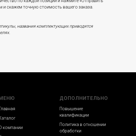
личество по каждой позиции и нажмите «Отправить
ам и скажем точную стоимость вашего заказа.
ртикулы, названия комплектующих приводятся
елях.
МЕНЮ
ДОПОЛНИТЕЛЬНО
Главная
Повышение
квалификации
Каталог
Политика в отношении
О компании
обработки