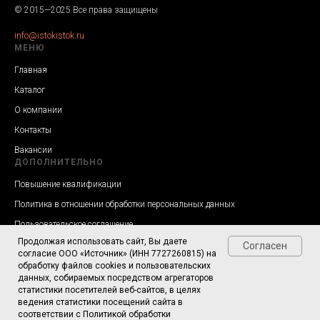
© 2015—2025 Все права защищены
info@istokistok.ru
МЕНЮ
Главная
Каталог
О компании
Контакты
Вакансии
ДОПОЛНИТЕЛЬНО
Повышение квалификации
Политика в отношении обработки персональных данных
Пользовательское соглашение
Продолжая использовать сайт, Вы даете
Согласие на обработку персональных данных
Согласен
согласие ООО «Источник» (ИНН 7727260815) на
обработку файлов cookies и пользовательских
данных, собираемых посредством агрегаторов
статистики посетителей веб-сайтов, в целях
ведения статистики посещений сайта в
Задайте нам вопросы!
соответствии с Политикой обработки