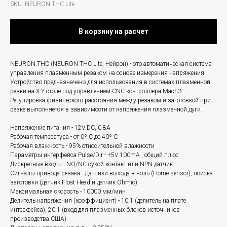
SKU:
NEURON THC Lite
В корзину на расчет
NEURON.THC (NEURON THC Lite, Нейрон) - это автоматическая система
управления плазменным резаком на основе измерения напряжения.
Устройство предназначено для использования в системах плазменной
резки на X-Y столе под управлением CNC контроллера Mach3.
Регулировка физического расстояния между резаком и заготовкой при
резке выполняется в зависимости от напряжения плазменной дуги.
Напряжение питания - 12V DC, 0.8A
Рабочая температура - от 0º C до 40º C
Рабочая влажность - 95% относительной влажности
Параметры интерфейса Pulse/Dir - +5V 100mA , общий плюс
Дискретные входы - NO/NC сухой контакт или NPN датчик
Сигналы привода резака - Датчики выхода в ноль (Home sensor), поиска
заготовки (датчик Float Head и датчик Ohmic)
Максимальная скорость - 10000 мм/мин
Делитель напряжения (коэффициент) - 10:1 (делитель на плате
интерфейса), 20:1 (вход для плазменных блоков источников
производства США)