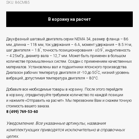
SKU:
86CM85
В корзину на расчет
Двухфазный шаговый двигатель серии NEMA 34, размер фланца – 86
мм, длинна – 118 мм, ток удержания – 6 А, момент удержания – 8.5 Н·м,
°
°
шаг двигателя – 1.8
, точность позиционирования - ±0.9
, индуктивность
– 4.25мГр, диаметр вала – 12,7 мм. Может быть применен в большом
количестве промышленных систем. Создан с применением качественных
материалов. Установлены вал и подшипники японского производства.
°
Диапазон рабочих температур двигателя от -10 до 50
С, низкий уровень
вибраций, допустимая температура двигателя – 80°
С.
Добавьте все необходимые товары в корзину. После этого перейдите
в корзину, отредактируйте требуемое количество по каждой позиции
и нажмите «Отправить на расчет». Мы перезвоним Вам и скажем точную
стоимость вашего заказа.
8 (499) 769-53-60
Уведомление. Все указанные артикулы, названия
комплектующих приводятся исключительно в справочных
целях.