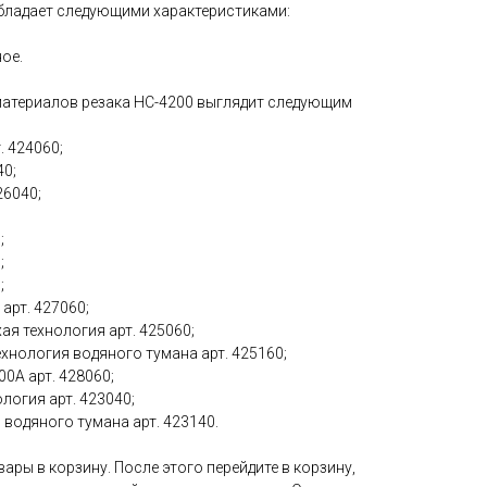
Обладает следующими характеристиками:
ое.
атериалов резака HC-4200 выглядит следующим
. 424060;
40;
26040;
;
;
;
арт. 427060;
хая технология арт. 425060;
ехнология водяного тумана арт. 425160;
0А арт. 428060;
ология арт. 423040;
я водяного тумана арт. 423140.
ары в корзину. После этого перейдите в корзину,