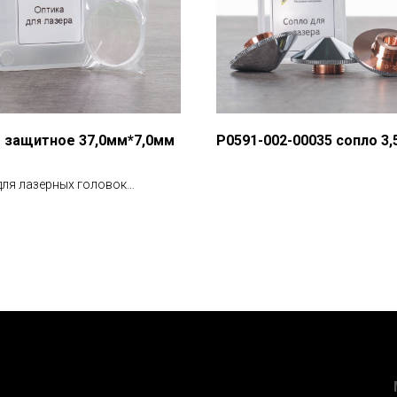
 защитное 37,0мм*7,0мм
P0591-002-00035 сопло 3,
для лазерных головок
й резки металла