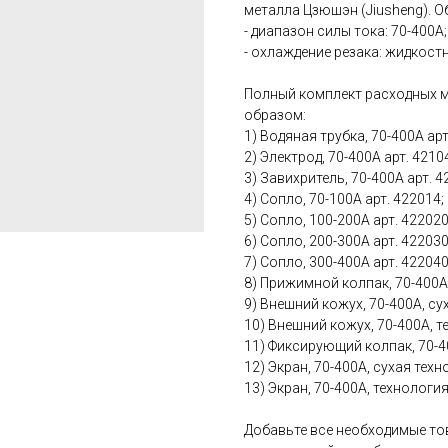
металла Цзюшэн (Jiusheng). 
- диапазон силы тока: 70-400A;
- охлаждение резака: жидкостн
Полный комплект расходных м
образом:
1) Водяная трубка, 70-400А арт
2) Электрод, 70-400А арт. 4210
3) Завихритель, 70-400А арт. 4
4) Сопло, 70-100А арт. 422014;
5) Сопло, 100-200А арт. 422020
6) Сопло, 200-300А арт. 422030
7) Сопло, 300-400А арт. 422040
8) Прижимной колпак, 70-400А 
9) Внешний кожух, 70-400А, су
10) Внешний кожух, 70-400А, т
11) Фиксирующий колпак, 70-40
12) Экран, 70-400А, сухая техн
13) Экран, 70-400А, технологи
Добавьте все необходимые тов