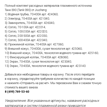
Полный комплект расходных материалов плазменного источника
Танк-390 (Tank-390) от Jiusheng:
1) Водяная трубка, 70-400А арт. 424060;
2) Электрод, 70-400А арт. 421040;
3) Завихритель, 70-400А арт. 426040;
4) Сопло, 70-100А арт. 422014;
5) Сопло, 100-200А арт. 422020;
6) Сопло, 200-300А арт. 422030;
7) Сопло, 300-400А арт. 422040;
8) Прижимной колпак, 70-400А арт. 427060;
9) Внешний кожух, 70-400А, сухая технология арт. 425060;
10) Внешний кожух, 70-400А, технология водяного тумана арт. 425160;
11) Фиксирующий колпак, 70-400А арт. 428060;
12) Экран, 70-400А, сухая технология арт. 423040;
13) Экран, 70-400А, технология водяного тумана арт. 423140.
Добавьте все необходимые товары в корзину. После этого перейдите
в корзину, отредактируйте требуемое количество по каждой позиции
и нажмите «Отправить на расчет». Мы перезвоним Вам и скажем точную
стоимость вашего заказа.
8 (499) 769-53-60
Уведомление. Все указанные артикулы, названия расходных
материалов и систем плазменной резки приводятся