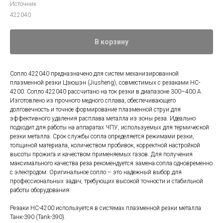
Источник
422040
В корзину
Сопло 422040 предназначено для систем механизированной
плазменной резки Цзюшэн (Jiusheng), совместимых с резаками HC-
4200. Сопло 422040 рассчитано на ток резки в диапазоне 300–400 А.
Изготовлено из прочного медного сплава, обеспечивающего
долговечность и точное формирование плазменной струи для
эффективного удаления расплава металла из зоны реза. Идеально
подходит для работы на аппаратах ЧПУ, используемых для термической
резки металла. Срок службы сопла определяется режимами резки,
толщиной материала, количеством пробивок, корректной настройкой
высоты прожига и качеством применяемых газов. Для получения
максимального качества реза рекомендуется замена сопла одновременно
с электродом. Оригинальное сопло – это надежный выбор для
профессиональных задач, требующих высокой точности и стабильной
работы оборудования.
Резаки HC-4200 используется в системах плазменной резки металла
Танк-390 (Tank-390).