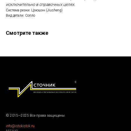
исключительно в справочных целях.
Система резки: Цзюшэн (Jiusheng)
Вид детали: Сопло
Смотрите также
© 2015—2025 Все права защищены
info@istokistok.ru