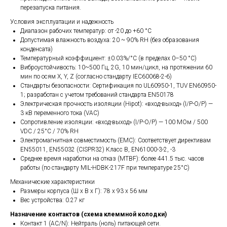
перезапуска питания.
Условия эксплуатации и надежность
Диапазон рабочих температур: от -20 до +60 °C
Допустимая влажность воздуха: 20 ~ 90% RH (без образования
конденсата)
Температурный коэффициент: ±0.03%/°C (в пределах 0–50 °C)
Виброустойчивость: 10~500 Гц, 2G, 10 мин/цикл, на протяжении 60
мин по осям X, Y, Z (согласно стандарту IEC60068-2-6)
Стандарты безопасности: Сертификация по UL60950-1, TUV EN60950-
1; разработан с учетом требований стандарта EN50178
Электрическая прочность изоляции (Hipot): «вход-выход» (I/P-O/P) —
3 кВ переменного тока (VAC)
Сопротивление изоляции: «вход-выход» (I/P-O/P) — 100 МОм / 500
VDC / 25°C / 70% RH
Электромагнитная совместимость (EMC): Соответствует директивам
EN55011, EN55032 (CISPR32) Класс B, EN61000-3-2, -3
Среднее время наработки на отказ (MTBF): более 441.5 тыс. часов
работы (по стандарту MIL-HDBK-217F при температуре 25°C)
Механические характеристики
Размеры корпуса (Ш х В х Г): 78 х 93 х 56 мм
Вес устройства: 0.27 кг
Назначение контактов (схема клеммной колодки)
Контакт 1 (AC/N): Нейтраль (ноль) питающей сети.