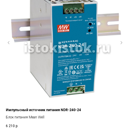
Импульсный источник питания NDR-240-24
Со
Блок питания Mean Well
SL6
6 210
р.