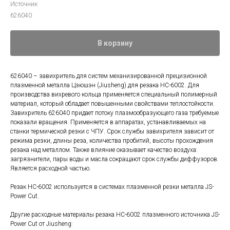
Источник
626040
В корзину
626040 – завихритель для систем механизированной прецизионной
плазменной металла Цзюшэн (Jiusheng) для резака HC-6002. Для
производства вихревого кольца применяется специальный полимерный
материал, который обладает повышенными свойствами теплостойкости.
Завихритель 626040 придает потоку плазмообразующего газа требуемые
показали вращения. Применяется в аппаратах, устанавливаемых на
станки термической резки с ЧПУ. Срок службы завихрителя зависит от
режима резки, длины реза, количества пробитий, высоты прохождения
резака над металлом. Также влияние оказывает качество воздуха:
загрязнители, пары воды и масла сокращают срок службы диффузоров.
Является расходной частью.
Резак HC-6002 используется в системах плазменной резки металла JS-
Power Cut.
Другие расходные материалы резака HC-6002 плазменного источника JS-
Power Cut от Jiusheng: