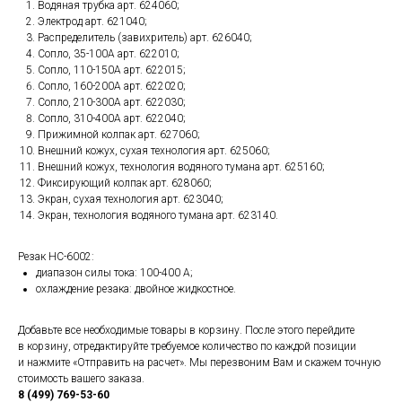
Водяная трубка арт. 624060;
Электрод арт. 621040;
Распределитель (завихритель) арт. 626040;
Сопло, 35-100A арт. 622010;
Сопло, 110-150A арт. 622015;
Сопло, 160-200A арт. 622020;
Сопло, 210-300A арт. 622030;
Сопло, 310-400A арт. 622040;
Прижимной колпак арт. 627060;
Внешний кожух, сухая технология арт. 625060;
Внешний кожух, технология водяного тумана арт. 625160;
Фиксирующий колпак арт. 628060;
Экран, сухая технология арт. 623040;
Экран, технология водяного тумана арт. 623140.
Резак HC-6002:
диапазон силы тока: 100-400 А;
охлаждение резака: двойное жидкостное.
Добавьте все необходимые товары в корзину. После этого перейдите
в корзину, отредактируйте требуемое количество по каждой позиции
и нажмите «Отправить на расчет». Мы перезвоним Вам и скажем точную
стоимость вашего заказа.
8 (499) 769-53-60